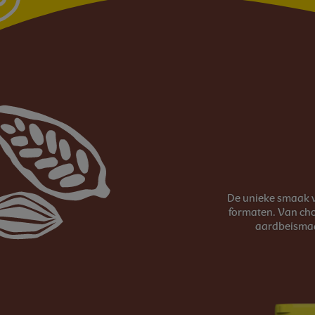
Image
De unieke smaak va
formaten. Van cho
aardbeismaa