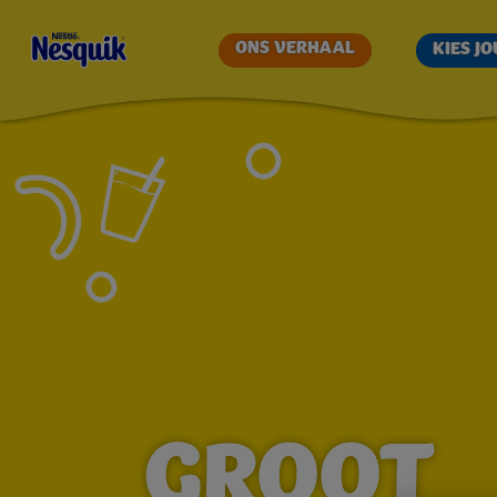
CHOCOMEL
ONS VERHAAL
KIES J
EN
ONTBIJTGR
GROOT