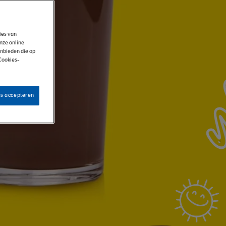
kies van
onze online
anbieden die op
 Cookies-
es accepteren