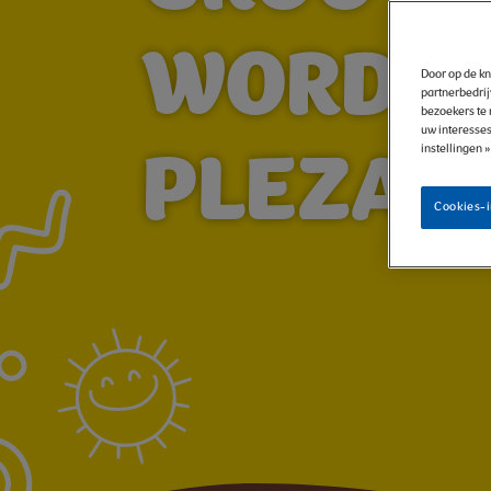
WORDEN
Door op de kn
partnerbedrij
bezoekers te 
uw interesses
instellingen 
PLEZAN
Cookies-i