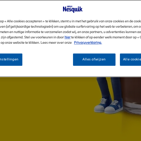
 IS
op « Alle cookies accepteren » te klikken, stemt u in met het gebruik van onze cookies en de coo
ven (of gelijkaardige technologieën) om uw globale surfervaring op het web te verbeteren, om 
meten en nuttige informatie te verzamelen zodat wij, en onze partners, u advertenties kunnen a
 zijn afgestemd. Stel uw voorkeuren in door
hier
te klikken of op eender welk moment door op «
» op onze website te klikken. Lees meer over onze
Privacyverklaring.
T*
nstellingen
Alles afwijzen
Alle cooki