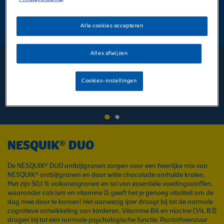
KOOP NU
Alle cookies accepteren
Alles afwijzen
DUO Ontbijtgranen | Chocoladesmaak |
Nesquik®
Cookies-instellingen
INFORMATIE
COMBINATIES
NESQUIK® DUO
De NESQUIK® DUO ontbijtgranen zorgen voor een heerlijke mix van
NESQUIK® ontbijtgranen en door witte chocolade omhulde kralen.
Met zijn 50,1 % volkorengranen en tal van essentiële voedingsstoffen,
waaronder calcium en vitamine D, geeft het je genoeg vitaliteit om de
dag mee door te komen! Het aanwezig ijzer draagt bij tot de normale
cognitieve ontwikkeling van kinderen. Vitamine B6 en niacine (Vit. B3)
dragen bij tot een normale psychologische functie. Pantotheenzuur