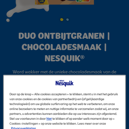
NESQUIK®
DUO ONTBIJTGRANEN |
CHOCOLADESMAAK |
NESQUIK®
Word wakker met de unieke chocoladesmaak van de
NESQUIK® ontbijtgranen. Van het knapperige van de
ontbijtgranen tot de chocoladespiraal in je melk. Ze zorgen
voor een leuke ontbijtervaring met de juiste voedingsstoffen
Door op de knop « Alle cookies accepteren » te klikken, stemt u in met het gebruik
om de dag mee te beginnen.
van onze cookies en de cookies van partnerbedrijven (of gelijkaardige
technologieën) om uw globale surfervaring op het web te verbeteren, om onze
Beschikbare
325 g
online bezoekers te meten en nuttige informatie te verzamelen zodat wij, en onze
formaten
partners, u advertenties kunnen aanbieden die op uw interesses zijn afgestemd.
Stel uw voorkeuren in door
hier
te klikken of op eender welk moment door op «
Cookies-instellingen » op onze website te klikken. Lees meer over onze
Privacyverklaring.